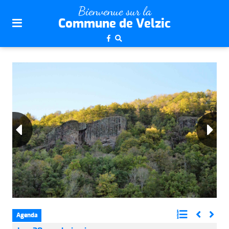
plan
Bienvenue sur la
du
Commune de Velzic
site
aller
au
menu
aller au
contenu
Agenda