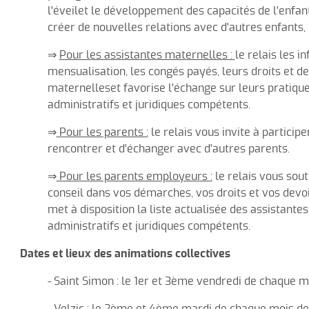
l'éveilet le développement des capacités de l'enfan
Intercommunalité (S.I.V.U.)
créer de nouvelles relations avec d'autres enfants, 
⇒
Pour les assistantes maternelles :
le relais les i
mensualisation, les congés payés, leurs droits et d
maternelleset favorise l'échange sur leurs pratique
administratifs et juridiques compétents.
⇒
Pour les parents :
le relais vous invite à partici
rencontrer et d'échanger avec d'autres parents.
⇒
Pour les parents employeurs :
le relais vous sou
conseil dans vos démarches, vos droits et vos devoirs
met à disposition la liste actualisée des assistant
administratifs et juridiques compétents.
Dates et lieux des animations collectives
- Saint Simon : le 1er et 3ème vendredi de chaque m
- Velzic : le 2ème et 4ème mardi de chaque mois de