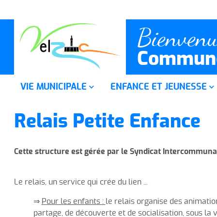
Bienvenu
Commune
VIE MUNICIPALE
ENFANCE ET JEUNESSE
Accueil mairie
Ecole, cantine et A.L.A.E.
Relais Petite Enfance
Les services municipaux
Relais Petite Enfance
Le Conseil municipal
Accueil de Loisirs Intercom
Cette structure est gérée par le Syndicat Intercommunal
(S.I.V.U.)
Le C.C.A.S.
Le relais, un service qui crée du li
Salle Polyvalente
⇒
Pour les enfants :
le relais organise des animatio
Santé
partage, de découverte et de socialisation, sous la 