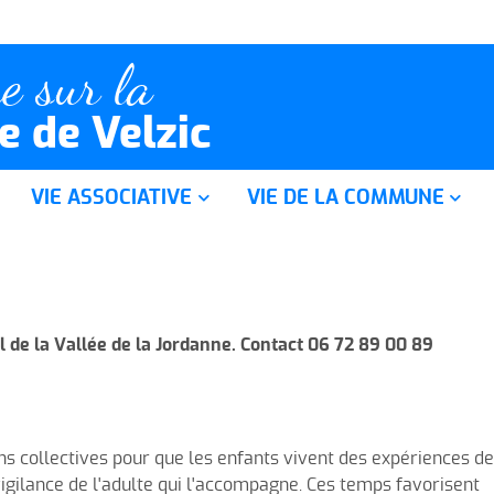
e sur la
 de Velzic
VIE ASSOCIATIVE
VIE DE LA COMMUNE
A.C.C.A.
Projets et réalisations
Amicale des Parents d'Elèves
Marché de producteurs
munal
Dériv'chaines
Entreprises et commerces
 de la Vallée de la Jordanne. Contact 06 72 89 00 89
Jordagym
Revue de presse
en ...
Jordanne F.C.
ns collectives pour que les enfants vivent des expériences de
Jordanime
vigilance de l'adulte qui l'accompagne. Ces temps favorisent