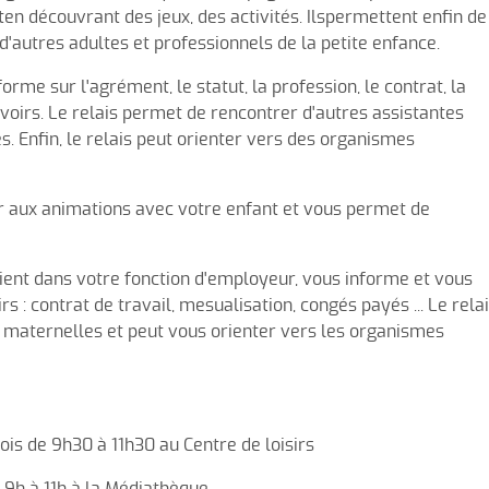
ten découvrant des jeux, des activités. Ilspermettent enfin de
Velzic Comité des fêtes
d'autres adultes et professionnels de la petite enfance.
Calendrier des associations
nforme sur l'agrément, le statut, la profession, le contrat, la
evoirs. Le relais permet de rencontrer d'autres assistantes
s. Enfin, le relais peut orienter vers des organismes
per aux animations avec votre enfant et vous permet de
tient dans votre fonction d'employeur, vous informe et vous
 : contrat de travail, mesualisation, congés payés ... Le rela
es maternelles et peut vous orienter vers les organismes
ois de 9h30 à 11h30 au Centre de loisirs
 9h à 11h à la Médiathèque