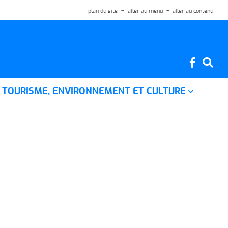
plan du site
aller au menu
aller au contenu
TOURISME, ENVIRONNEMENT ET CULTURE
Situation géographique
Histoire de la commune
Le jardin pour tous
Le chemin des fontaines