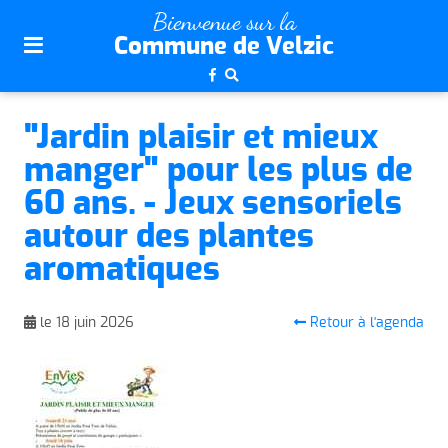
plan
Bienvenue sur la
du
Commune de Velzic
site
aller
au
"Jardin plaisir et mieux
menu
manger" pour les plus de
aller au
contenu
60 ans. - Jeux sensoriels
autour des plantes
aromatiques
Retour à l'agenda
le 18 juin 2026