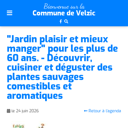
plan
Bienvenue sur la
du
Commune de Velzic
site
aller
au
"Jardin plaisir et mieux
menu
manger" pour les plus de
aller au
contenu
60 ans. - Découvrir,
cuisiner et déguster des
plantes sauvages
comestibles et
aromatiques
Retour à l'agenda
le 24 juin 2026