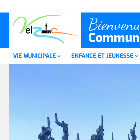
Bienvenu
Commune
VIE MUNICIPALE
ENFANCE ET JEUNESSE
Accueil mairie
Ecole, cantine et A.L.A.E.
Les services municipaux
Relais Petite Enfance
Le Conseil municipal
Accueil de Loisirs Intercom
(S.I.V.U.)
Le C.C.A.S.
Salle Polyvalente
Santé