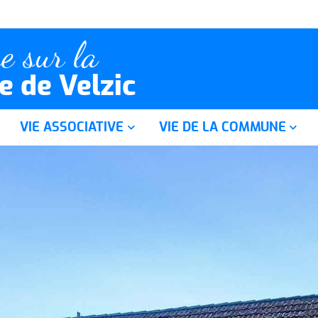
e sur la
 de Velzic
VIE ASSOCIATIVE
VIE DE LA COMMUNE
A.C.C.A.
Projets et réalisations
Amicale des Parents d'Elèves
Marché de producteurs
munal
Dériv'chaines
Entreprises et commerces
Jordagym
Revue de presse
Jordanne F.C.
Jordanime